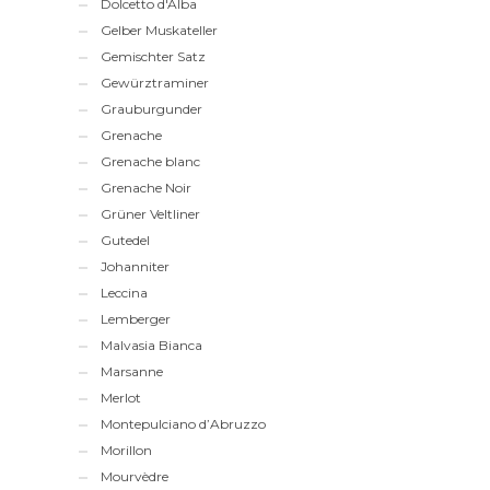
Dolcetto d'Alba
Gelber Muskateller
Gemischter Satz
Gewürztraminer
Grauburgunder
Grenache
Grenache blanc
Grenache Noir
Grüner Veltliner
Gutedel
Johanniter
Leccina
Lemberger
Malvasia Bianca
Marsanne
Merlot
Montepulciano d’Abruzzo
Morillon
Mourvèdre