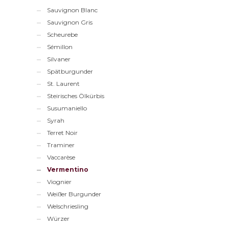
Sauvignon Blanc
Sauvignon Gris
Scheurebe
Sémillon
Silvaner
Spätburgunder
St. Laurent
Steirisches Ölkürbis
Susumaniello
Syrah
Terret Noir
Traminer
Vaccarèse
Vermentino
Viognier
Weißer Burgunder
Welschriesling
Würzer