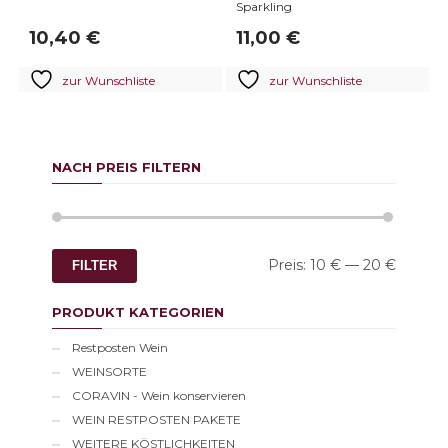
Sparkling
10,40
€
11,00
€
zur Wunschliste
zur Wunschliste
NACH PREIS FILTERN
Min.
Max.
Preis:
10 €
—
20 €
FILTER
Preis
Preis
PRODUKT KATEGORIEN
Restposten Wein
WEINSORTE
CORAVIN - Wein konservieren
WEIN RESTPOSTEN PAKETE
WEITERE KÖSTLICHKEITEN