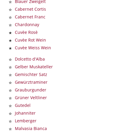
Blauer Zweigelt
Cabernet Cortis
Cabernet Franc
Chardonnay
Cuvèe Rosè
Cuvèe Rot Wein
Cuvèe Weiss Wein
Dolcetto d'Alba
Gelber Muskateller
Gemischter Satz
Gewürztraminer
Grauburgunder
Grüner Veltliner
Gutedel
Johanniter
Lemberger
Malvasia Bianca