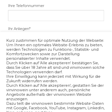
Ihre Telefonnummer
Ihr Anliegen*
Kurz zustimmen für optimale Nutzung der Webseite:
Um Ihnen ein optimales Website-Erlebnis zu bieten,
werden Technologien zu Funktions-, Statistik- und
Komfortzwecken sowie zur Darstellung
personalisierter Inhalte verwendet.
Durch Klicken auf 'Alle akzeptieren' bestätigen Sie,
dass Sie über 18 Jahre alt sind und vinvinowein solche
Technologien verwenden darf.
Ihre Einwilligung kann jederzeit mit Wirkung für die
Zukunft widerrufen werden.
Ich habe die
Datenschutzerklärung
gelesen und bin mit
Durch Klicken auf 'Alle akzeptieren', gestatten Sie der
vinvinowein unter anderem auch, persönliche
der Verarbeitung meiner angegeben
Angebote außerhalb der vinvinowein Website
personenbezogenen Daten in Übereinstimmung mit den
anzuzeigen.
Bedingungen der
Datenschutzerklärung
einverstanden.
Dazu teilt die vinvinowein bestimmte Website-Daten
mit Google, Facebook, YouTube, Instagram, LinkedIn,