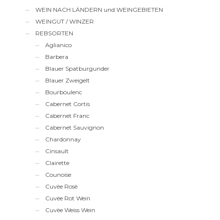
WEIN NACH LÄNDERN und WEINGEBIETEN
WEINGUT / WINZER
REBSORTEN
Aglianico
Barbera
Blauer Spatburgunder
Blauer Zweigelt
Bourboulenc
Cabernet Cortis
Cabernet Franc
Cabernet Sauvignon
Chardonnay
Cinsault
Clairette
Counoise
Cuvèe Rosè
Cuvèe Rot Wein
Cuvèe Weiss Wein