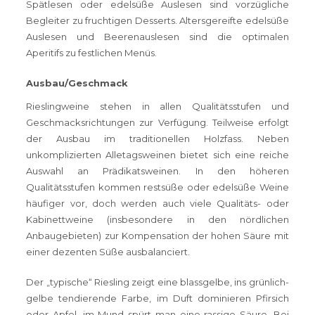
Spätlesen oder edelsüße Auslesen sind vorzügliche
Begleiter zu fruchtigen Desserts. Altersgereifte edelsüße
Auslesen und Beerenauslesen sind die optimalen
Aperitifs zu festlichen Menüs.
Ausbau/Geschmack
Rieslingweine stehen in allen Qualitätsstufen und
Geschmacksrichtungen zur Verfügung. Teilweise erfolgt
der Ausbau im traditionellen Holzfass. Neben
unkomplizierten Alletagsweinen bietet sich eine reiche
Auswahl an Prädikatsweinen. In den höheren
Qualitätsstufen kommen restsüße oder edelsüße Weine
häufiger vor, doch werden auch viele Qualitäts- oder
Kabinettweine (insbesondere in den nördlichen
Anbaugebieten) zur Kompensation der hohen Säure mit
einer dezenten Süße ausbalanciert.
Der „typische“ Riesling zeigt eine blassgelbe, ins grünlich-
gelbe tendierende Farbe, im Duft dominieren Pfirsich
oder Apfel, im Mund spürt man eine rassige Säure. Bei