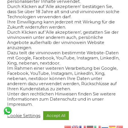
personalisierter Inhalte verwendet.
Durch Klicken auf 'Alle akzeptieren' bestätigen Sie,
dass Sie über 18 Jahre alt sind und vinvinowein solche
Technologien verwenden darf.
Ihre Einwilligung kann jederzeit mit Wirkung für die
Zukunft widerrufen werden.
Ich habe die
Datenschutzerklärung
gelesen und bin mit
Durch Klicken auf 'Alle akzeptieren', gestatten Sie der
vinvinowein unter anderem auch, persönliche
der Verarbeitung meiner angegeben
Angebote außerhalb der vinvinowein Website
personenbezogenen Daten in Übereinstimmung mit den
anzuzeigen.
Bedingungen der
Datenschutzerklärung
einverstanden.
Dazu teilt die vinvinowein bestimmte Website-Daten
mit Google, Facebook, YouTube, Instagram, LinkedIn,
Xing, nebenan, nextdoor.
Ja
Im Rahmen einer weiteren Verarbeitung bei Google,
Facebook, YouTube, Instagram, LinkedIn, Xing,
nebenan, nextdoor können Ihre Daten unter
anderem dazu verwendet werden, Rückschlüsse auf
Ihren Kundenstatus zu ziehen.
Unter den rechtlichen Hinweisen finden Sie weitere
Informationen zum Datenschutz und in unser
Impressum.
Cookie Settings
Accept All