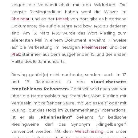
zeigen die Verwandtschaft mit den Wildreben. Die
längste Rieslingtradition haben wohl die Winzer im
Rheingau
und an der
Mosel
; von dort gibt es historische
Dokumente, die auf die Jahre 1435 bzw. 1465 zu datieren
sind. Am 13. März 1435 wurde das Wort Riesling zum
allerersten Mal in einem Dokument erwähnt. Hinweise
auf die Verbreitung im heutigen
Rheinhessen
und der
Pfalz
stammen aus dem ausgehenden 15. und der ersten
Hälfte des 16. Jahrhunderts.
Riesling gehört(e) nicht nur heute, sondern auch im 17.
und 18. Jahrhundert zu den
staatlicherseits
empfohlenen Rebsorten.
Gerätselt wird nach wie vor
über die Namensableitung: Steht das Wort Riesling mit
Verrieseln, mit reißender Säure, mit „edles Reis“ oder mit
Rusling (dunkles Holz) im Zusammenhang? International
ist er als
„Rheinriesling“
bekannt, für badische
Rieslingweine darf das Synonym „Klingelberger“
verwendet werden. Mit dem
Welschriesling,
der unter