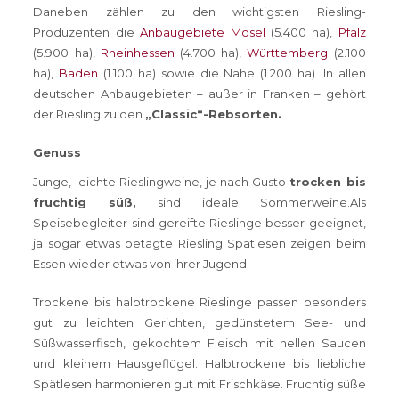
Daneben zählen zu den wichtigsten Riesling-
Produzenten die
Anbaugebiete Mosel
(5.400 ha),
Pfalz
(5.900 ha),
Rheinhessen
(4.700 ha),
Württemberg
(2.100
ha),
Baden
(1.100 ha) sowie die Nahe (1.200 ha). In allen
deutschen Anbaugebieten – außer in Franken – gehört
der Riesling zu den
„Classic“-Rebsorten.
Genuss
Junge, leichte Rieslingweine, je nach Gusto
trocken bis
fruchtig süß,
sind ideale Sommerweine.Als
Speisebegleiter sind gereifte Rieslinge besser geeignet,
ja sogar etwas betagte Riesling Spätlesen zeigen beim
Essen wieder etwas von ihrer Jugend.
Trockene bis halbtrockene Rieslinge passen besonders
gut zu leichten Gerichten, gedünstetem See- und
Süßwasserfisch, gekochtem Fleisch mit hellen Saucen
und kleinem Hausgeflügel. Halbtrockene bis liebliche
Spätlesen harmonieren gut mit Frischkäse. Fruchtig süße