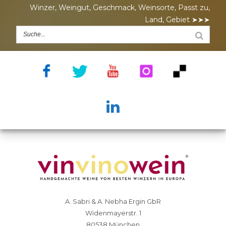
Winzer, Weingut, Geschmack, Weinsorte, Passt zu,
Land, Gebiet ➤➤➤
A. Sabri & A. Nebha Ergin GbR
Widenmayerstr. 1
80538 München