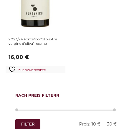
2023/24 Fontefico “olio extra
vergine d’oliva” leccino
16,00
€
zur Wunschliste
NACH PREIS FILTERN
Min.
Max.
Preis:
10 €
—
30 €
FILTER