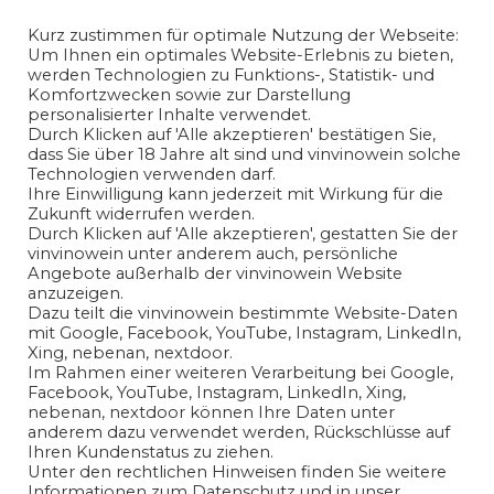
Kurz zustimmen für optimale Nutzung der Webseite:
Um Ihnen ein optimales Website-Erlebnis zu bieten,
werden Technologien zu Funktions-, Statistik- und
Komfortzwecken sowie zur Darstellung
personalisierter Inhalte verwendet.
Durch Klicken auf 'Alle akzeptieren' bestätigen Sie,
dass Sie über 18 Jahre alt sind und vinvinowein solche
Technologien verwenden darf.
Ihre Einwilligung kann jederzeit mit Wirkung für die
Zukunft widerrufen werden.
Ich habe die
Datenschutzerklärung
gelesen und bin mit
Durch Klicken auf 'Alle akzeptieren', gestatten Sie der
vinvinowein unter anderem auch, persönliche
der Verarbeitung meiner angegeben
Angebote außerhalb der vinvinowein Website
personenbezogenen Daten in Übereinstimmung mit den
anzuzeigen.
Bedingungen der
Datenschutzerklärung
einverstanden.
Dazu teilt die vinvinowein bestimmte Website-Daten
mit Google, Facebook, YouTube, Instagram, LinkedIn,
Xing, nebenan, nextdoor.
Ja
Im Rahmen einer weiteren Verarbeitung bei Google,
Facebook, YouTube, Instagram, LinkedIn, Xing,
nebenan, nextdoor können Ihre Daten unter
anderem dazu verwendet werden, Rückschlüsse auf
Ihren Kundenstatus zu ziehen.
Unter den rechtlichen Hinweisen finden Sie weitere
Informationen zum Datenschutz und in unser