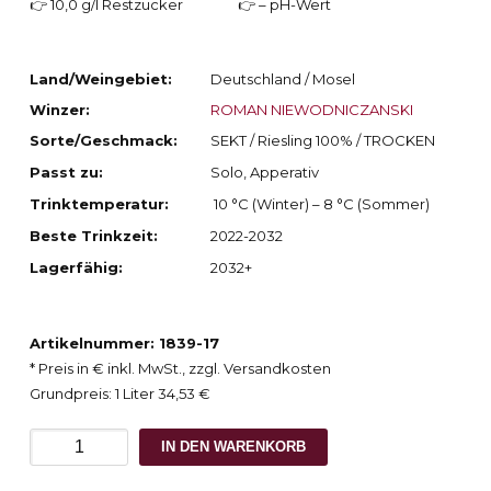
👉 10,0 g/l Restzucker
👉 – pH-Wert
Land/Weingebiet:
Deutschland / Mosel
Winzer:
ROMAN NIEWODNICZANSKI
Sorte/Geschmack:
SEKT / Riesling 100% / TROCKEN
Passt zu:
Solo, Apperativ
Trinktemperatur:
10 °C (Winter) – 8 °C (Sommer)
Beste Trinkzeit:
2022-2032
Lagerfähig:
2032+
Artikelnummer: 1839-17
* Preis in € inkl. MwSt., zzgl. Versandkosten
Grundpreis: 1 Liter 34,53 €
2016
IN DEN WARENKORB
Van
Volxem