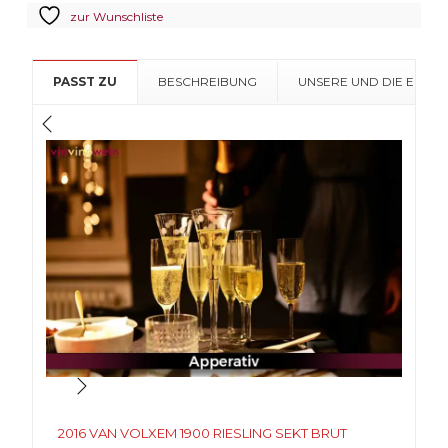
zur Wunschliste
1900
Riesling
Sekt
PASST ZU
BESCHREIBUNG
UNSERE UND DIE EMPF
Brut
Menge
2016 VAN VOLXEM 1900 RIESLING SEKT BRUT