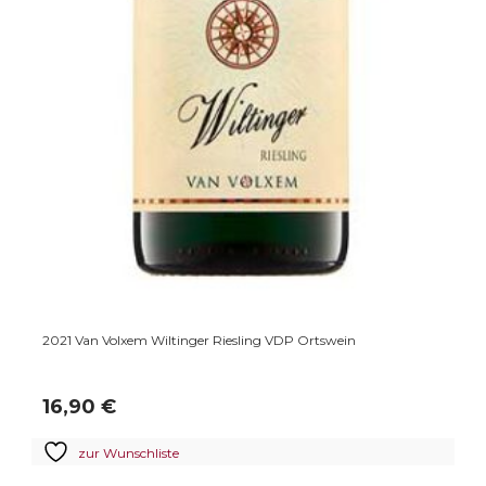
rtswein
2022 Van Volxem Saar Riesling
13,90
€
zur Wunschliste