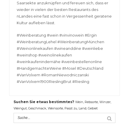
Saarsekte anzuknüpfen und fereuen sich, dass er
wieder in vielen der besten Restaurants des
nLandes eine fast schon in Vergessenheit geratene
Kultur aufleben lässt.
#Weinberatung #wein #vinvinowein #Ergin
#WeinberatungLehel #WeinberatungMünchen
#Weinonlinekaufen #wineanddine #weinliebe
#weinshop #weinolinekaufen
#weinkaufenindernähe #weinbestellenonline
#HandgemachteWeine #Mosel #Deutschland
#VanVolxem #RomanNiewodniczanski
#VanVolxem1900RieslingBrut #Riesling
Suchen Sie etwas bestimmtes?
Wein, Rebsorte, Winzer,
Weingut, Geschmack, Weinsorte, Passt zu, Land, Gebiet