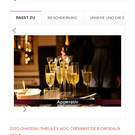
Crémant
de
PASST ZU
BESCHREIBUNG
UNSERE UND DIE EMPF
Bordeaux
Brut
Menge
2020 CHATEAU THIEULEY AOC CRÉMANT DE BORDEAUX