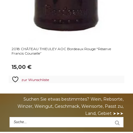
2018 CHÂTEAU THIEULEY AOC Bordeaux Rouge “Réserve
Francis Courselle”
15,00
€
zur Wunschliste
Suchen Sie etwas bestimmtes? Wein, Rebsorte,
Winzer, Weingut, Geschmack, Weinsorte, Passt zu,
Land, Gebiet ➤➤➤