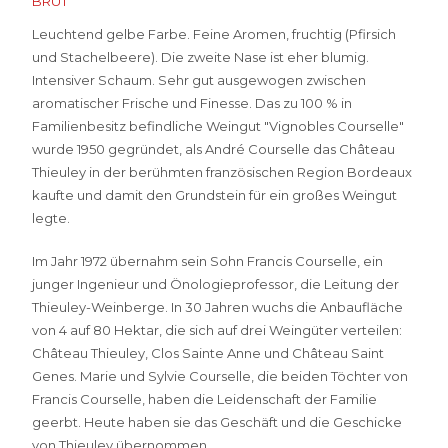
BRUT
Leuchtend gelbe Farbe. Feine Aromen, fruchtig (Pfirsich
und Stachelbeere). Die zweite Nase ist eher blumig.
Intensiver Schaum. Sehr gut ausgewogen zwischen
aromatischer Frische und Finesse. Das zu 100 % in
Familienbesitz befindliche Weingut "Vignobles Courselle"
wurde 1950 gegründet, als André Courselle das Château
Thieuley in der berühmten französischen Region Bordeaux
kaufte und damit den Grundstein für ein großes Weingut
legte.
Im Jahr 1972 übernahm sein Sohn Francis Courselle, ein
junger Ingenieur und Önologieprofessor, die Leitung der
Thieuley-Weinberge. In 30 Jahren wuchs die Anbaufläche
von 4 auf 80 Hektar, die sich auf drei Weingüter verteilen:
Château Thieuley, Clos Sainte Anne und Château Saint
Genes. Marie und Sylvie Courselle, die beiden Töchter von
Francis Courselle, haben die Leidenschaft der Familie
geerbt. Heute haben sie das Geschäft und die Geschicke
von Thieuley übernommen.