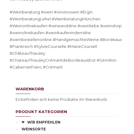
#Weinberatung #wein #vinvinowein #Ergin
#WeinberatungLehel #WeinberatungMünchen
#Weinonlinekaufen #wineanddine #weinliebe #weinshop
#weinolinekaufen #weinkaufenindernähe
#weinbestellenonline #HandgemachteWeine #Bordeaux
#Frankreich #SylvieCourselle #MarieCoursell
#ChâteauThieuley
#ChateauThieuleyCrémantdeBordeauxBrut #Sémillon
#CabernetFranc #Crémant
WARENKORB
Es befinden sich keine Produkte im Warenkorb.
PRODUKT KATEGORIEN
❤
WİR EMPFEHLEN
WEINSORTE