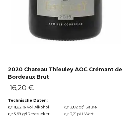
2020 Chateau Thieuley AOC Crémant de
Bordeaux Brut
16,20
€
Technische Daten:
👉 11,82 % Vol. Alkohol
👉 3,82 gr/l Säure
👉 5,69 g/l Restzucker
👉 3,21 pH-Wert