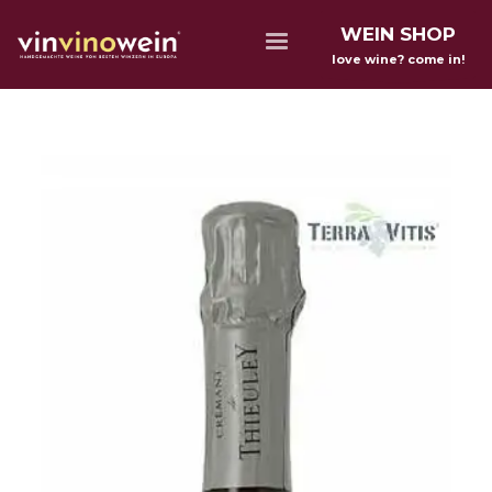
WEIN SHOP
love wine? come in!