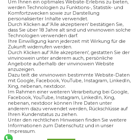
Um Ihnen ein optimales Website-Erlebnis zu bieten,
werden Technologien zu Funktions-, Statistik- und
Komfortzwecken sowie zur Darstellung
personalisierter Inhalte verwendet.
Durch Klicken auf 'Alle akzeptieren' bestätigen Sie,
dass Sie über 18 Jahre alt sind und vinvinowein solche
Technologien verwenden darf.
Ihre Einwilligung kann jederzeit mit Wirkung für die
Zukunft widerrufen werden.
Ich habe die
Datenschutzerklärung
gelesen und bin mit
Durch Klicken auf 'Alle akzeptieren', gestatten Sie der
vinvinowein unter anderem auch, persönliche
der Verarbeitung meiner angegeben
Angebote außerhalb der vinvinowein Website
personenbezogenen Daten in Übereinstimmung mit den
anzuzeigen.
Bedingungen der
Datenschutzerklärung
einverstanden.
Dazu teilt die vinvinowein bestimmte Website-Daten
mit Google, Facebook, YouTube, Instagram, LinkedIn,
Xing, nebenan, nextdoor.
Ja
Im Rahmen einer weiteren Verarbeitung bei Google,
Facebook, YouTube, Instagram, LinkedIn, Xing,
nebenan, nextdoor können Ihre Daten unter
anderem dazu verwendet werden, Rückschlüsse auf
Ihren Kundenstatus zu ziehen.
Unter den rechtlichen Hinweisen finden Sie weitere
Informationen zum Datenschutz und in unser
Impressum.