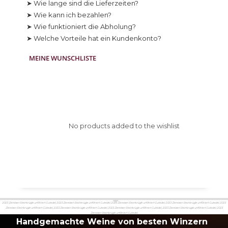
➤ Wie lange sind die Lieferzeiten?
➤ Wie kann ich bezahlen?
➤ Wie funktioniert die Abholung?
➤ Welche Vorteile hat ein Kundenkonto?
MEINE WUNSCHLISTE
No products added to the wishlist
2023 Ziereisen Steinkrügle unfiltriert Gutedel, 2023 Ziereisen Steinkrügle unfiltriert Gutedel, 2023 Ziereisen Steinkrügle unfiltriert Gutedel, 2023 Ziereisen Steinkrügle unfiltriert Gutedel, 2023
Ziereisen Steinkrügle unfiltriert Gutedel, 2023 Ziereisen Steinkrügle unfiltriert Gutedel, 2023 Ziereisen Steinkrügle unfiltriert Gutedel, 2023 Ziereisen Steinkrügle unfiltriert Gutedel, 2023
Ziereisen Steinkrügle unfiltriert Gutedel,
Handgemachte Weine von besten Winzern