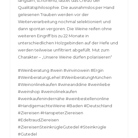
langsam, schonend, lautet das Credo der
Qualitätsphilosophie. Die ausnahmslos per Hand
gelesenen Trauben werden vor der
Weiterverarbeitung nochmal selektioniert und
dann spontan vergoren. Die Weine reifen ohne
weiteren Eingriff bis zu 22 Monate in
unterschiedlichen Holzgebinden auf der Hefe und
werden teilweise unfiltriert abgefüllt. Mut zum
Charakter – „Unsere Weine dürfen polarisieren“
#Weinberatung #wein #vinvinowein #Ergin
#WeinberatungLehel #WeinberatungMünchen
#Weinonlinekaufen #wineanddine #weinliebe
#weinshop #weinolinekaufen
#weinkaufenindernähe #weinbestellenonline
#HandgemachteWeine #Baden #Deutschland
#Ziereisen #HanspeterZiereisen
#EdeltraudZiereisen
#ZiereisenSteinkrügleGutedel #Steinkrügle
#Gutedel