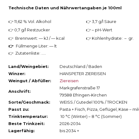
Technische Daten und Nährwertangaben je 100ml
👉 11,62 % Vol. Alkohol
👉 3,7 g/l Säure
👉 0,7 g/l Restzucker
👉 – pH-Wert
👉 Brennwert: — kJ / — kcal
👉 Kohlenhydrate: – gr.
👉
Füllmenge Liter: — lt
👉 Zutatenliste: …..
Land/Weingebiet:
Deutschland / Baden
Winzer:
HANSPETER ZIEREISEN
Weingut / Abfüller:
Ziereisen
Markgrafenstraße 17
Anschrift:
79588 Efringen-Kirchen
Sorte/Geschmack:
WEISS / Gutedel 100% / TROCKEN
Passt zu:
Pasta + Fisch, Pizza, Geflügel, Käse – mi
Trinktemperatur:
10 °C (Winter) – 8 °C (Sommer)
Beste Trinkzeit:
2026-2034
Lagerfähig:
bis 2034 +