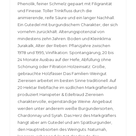
Phenolik, feiner Schmelz gepaart mit Filigranität
und Finesse. Toller Trinkfluss durch die
animierende, reife Säure und ein langer Nachhall.
Ein Gutedel mit burgundischem Charakter, der sich
vornehm zurückhält. Alterungspotenzial von
mindestens zehn Jahren. Boden und Kleinklima:
Jurakalk, Alter der Reben: Pflanzjahre zwischen
1978 und 1995, Vinifikation: Spontangärung, 20 bis
24 Monate Ausbau auf der Hefe, Abfüllung ohne
Schönung oder Filtration Holzeinsatz: Große,
gebrauchte Holzfässer Das Familien-Weingut
Ziereisen arbeitet im besten Sinne traditionell. Auf
20 Hektar Rebfläche im südlichen Markgräflerland
produziert Hanspeter & Edeltraud Ziereisen
charaktervolle, eigenständige Weine. Angebaut
werden unter anderem weiße Burgundersorten,
Chardonnay und Syrah. Das Herz des Markgräflers
hängt aber am Gutedel und am Spätburgunder,
den Hauptrebsorten des Weinguts. Naturnah,