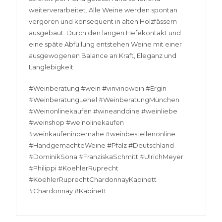
weiterverarbeitet. Alle Weine werden spontan
vergoren und konsequent in alten Holzfässern
ausgebaut. Durch den langen Hefekontakt und
eine späte Abfüllung entstehen Weine mit einer
ausgewogenen Balance an Kraft, Eleganz und
Langlebigkeit.
#Weinberatung #wein #vinvinowein #Ergin
#WeinberatungLehel #WeinberatungMünchen
#Weinonlinekaufen #wineanddine #weinliebe
#weinshop #weinolinekaufen
#weinkaufenindernähe #weinbestellenonline
#HandgemachteWeine #Pfalz #Deutschland
#DominikSona #FranziskaSchmitt #UlrichMeyer
#Philippi #KoehlerRuprecht
#KoehlerRuprechtChardonnayKabinett
#Chardonnay #Kabinett