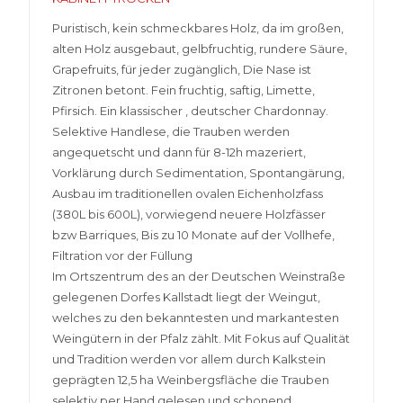
Puristisch, kein schmeckbares Holz, da im großen,
alten Holz ausgebaut, gelbfruchtig, rundere Säure,
Grapefruits, für jeder zugänglich, Die Nase ist
Zitronen betont. Fein fruchtig, saftig, Limette,
Pfirsich. Ein klassischer , deutscher Chardonnay.
Selektive Handlese, die Trauben werden
angequetscht und dann für 8-12h mazeriert,
Vorklärung durch Sedimentation, Spontangärung,
Ausbau im traditionellen ovalen Eichenholzfass
(380L bis 600L), vorwiegend neuere Holzfässer
bzw Barriques, Bis zu 10 Monate auf der Vollhefe,
Filtration vor der Füllung
Im Ortszentrum des an der Deutschen Weinstraße
gelegenen Dorfes Kallstadt liegt der Weingut,
welches zu den bekanntesten und markantesten
Weingütern in der Pfalz zählt. Mit Fokus auf Qualität
und Tradition werden vor allem durch Kalkstein
geprägten 12,5 ha Weinbergsfläche die Trauben
selektiv per Hand gelesen und schonend