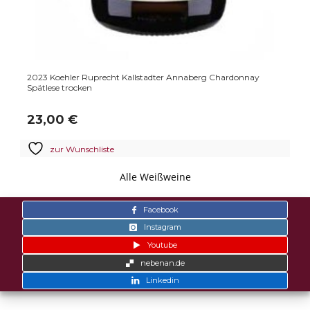
2023 Koehler Ruprecht Kallstadter Annaberg Chardonnay
Spätlese trocken
23,00
€
zur Wunschliste
Alle Weißweine
Facebook
Instagram
Youtube
nebenan.de
Linkedin