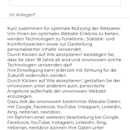
Ihr Anliegen*
Kurz zustimmen für optimale Nutzung der Webseite:
Um Ihnen ein optimales Website-Erlebnis zu bieten,
werden Technologien zu Funktions-, Statistik- und
Komfortzwecken sowie zur Darstellung
personalisierter Inhalte verwendet.
Durch Klicken auf 'Alle akzeptieren' bestätigen Sie,
dass Sie über 18 Jahre alt sind und vinvinowein solche
Technologien verwenden darf.
Ihre Einwilligung kann jederzeit mit Wirkung für die
Zukunft widerrufen werden.
Ich habe die
Datenschutzerklärung
gelesen und bin mit
Durch Klicken auf 'Alle akzeptieren', gestatten Sie der
vinvinowein unter anderem auch, persönliche
der Verarbeitung meiner angegeben
Angebote außerhalb der vinvinowein Website
personenbezogenen Daten in Übereinstimmung mit den
anzuzeigen.
Bedingungen der
Datenschutzerklärung
einverstanden.
Dazu teilt die vinvinowein bestimmte Website-Daten
mit Google, Facebook, YouTube, Instagram, LinkedIn,
Xing, nebenan, nextdoor.
Ja
Im Rahmen einer weiteren Verarbeitung bei Google,
Facebook, YouTube, Instagram, LinkedIn, Xing,
nebenan, nextdoor können Ihre Daten unter