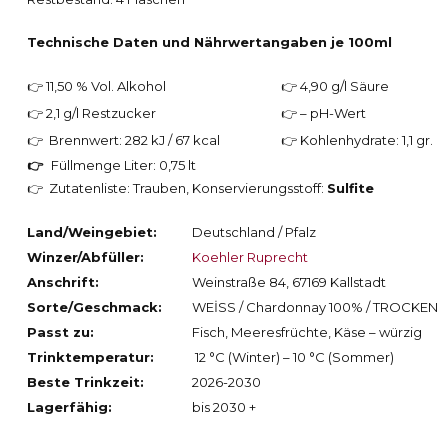
Technische Daten und Nährwertangaben je 100ml
👉 11,50 % Vol. Alkohol
👉 4,90 g/l Säure
👉 2,1 g/l Restzucker
👉 – pH-Wert
👉 Brennwert: 282 kJ / 67 kcal
👉 Kohlenhydrate: 1,1 gr.
👉
Füllmenge Liter: 0,75 lt
👉 Zutatenliste: Trauben, Konservierungsstoff:
Sulfite
Land/Weingebiet:
Deutschland / Pfalz
Winzer/Abfüller:
Koehler Ruprecht
Anschrift:
Weinstraße 84, 67169 Kallstadt
Sorte/Geschmack:
WEİSS / Chardonnay 100% / TROCKEN
Passt zu:
Fisch, Meeresfrüchte, Käse – würzig
Trinktemperatur:
12 °C (Winter) – 10 °C (Sommer)
Beste Trinkzeit:
2026-2030
Lagerfähig:
bis 2030 +