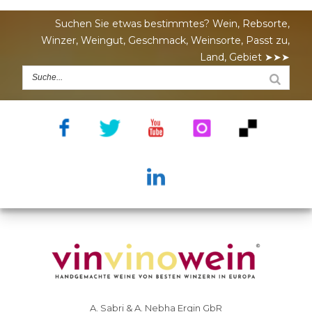
Suchen Sie etwas bestimmtes? Wein, Rebsorte,
Winzer, Weingut, Geschmack, Weinsorte, Passt zu,
Land, Gebiet ➤➤➤
A. Sabri & A. Nebha Ergin GbR