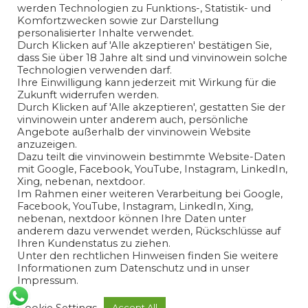
werden Technologien zu Funktions-, Statistik- und
Komfortzwecken sowie zur Darstellung
personalisierter Inhalte verwendet.
Durch Klicken auf 'Alle akzeptieren' bestätigen Sie,
dass Sie über 18 Jahre alt sind und vinvinowein solche
Technologien verwenden darf.
Ihre Einwilligung kann jederzeit mit Wirkung für die
Zukunft widerrufen werden.
Ich habe die
Datenschutzerklärung
gelesen und bin mit
Durch Klicken auf 'Alle akzeptieren', gestatten Sie der
vinvinowein unter anderem auch, persönliche
der Verarbeitung meiner angegeben
Angebote außerhalb der vinvinowein Website
personenbezogenen Daten in Übereinstimmung mit den
anzuzeigen.
Bedingungen der
Datenschutzerklärung
einverstanden.
Dazu teilt die vinvinowein bestimmte Website-Daten
mit Google, Facebook, YouTube, Instagram, LinkedIn,
Xing, nebenan, nextdoor.
Ja
Im Rahmen einer weiteren Verarbeitung bei Google,
Facebook, YouTube, Instagram, LinkedIn, Xing,
nebenan, nextdoor können Ihre Daten unter
anderem dazu verwendet werden, Rückschlüsse auf
Ihren Kundenstatus zu ziehen.
Unter den rechtlichen Hinweisen finden Sie weitere
Informationen zum Datenschutz und in unser
Impressum.
Cookie Settings
Accept All