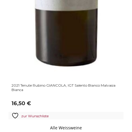
2019 Tenute Rubino PALOMBARA, DOC Manduria Rosso
Primitivo
18,00
€
zur Wunschliste
Alle Weissweine