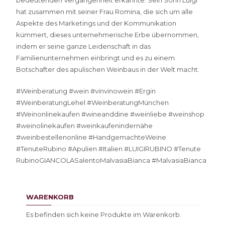
bedeutenden Vergangenheit erkannte. Sein Sohn Luigi
hat zusammen mit seiner Frau Romina, die sich um alle
Aspekte des Marketings und der Kommunikation
kümmert, dieses unternehmerische Erbe übernommen,
indem er seine ganze Leidenschaft in das
Familienunternehmen einbringt und es zu einem
Botschafter des apulischen Weinbaus in der Welt macht.
#Weinberatung #wein #vinvinowein #Ergin
#WeinberatungLehel #WeinberatungMünchen
#Weinonlinekaufen #wineanddine #weinliebe #weinshop
#weinolinekaufen #weinkaufenindernähe
#weinbestellenonline #HandgemachteWeine
#TenuteRubino #Apulien #Italien #LUIGIRUBINO #Tenute
RubinoGIANCOLASalentoMalvasiaBianca #MalvasiaBianca
WARENKORB
Es befinden sich keine Produkte im Warenkorb.