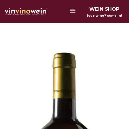
WEIN SHOP
love wine? come in!