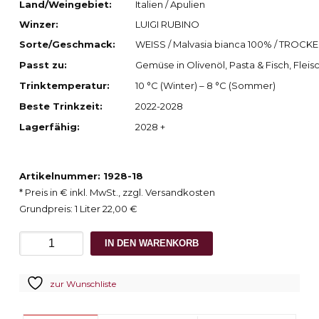
Land/Weingebiet:
Italien / Apulien
Winzer:
LUIGI RUBINO
Sorte/Geschmack:
WEISS / Malvasia bianca 100% / TROCK
Passt zu:
Gemüse in Olivenöl, Pasta & Fisch, Fleisc
Trinktemperatur:
10 °C (Winter) – 8 °C (Sommer)
Beste Trinkzeit:
2022-2028
Lagerfähig:
2028 +
Artikelnummer: 1928-18
* Preis in € inkl. MwSt., zzgl. Versandkosten
Grundpreis: 1 Liter 22,00 €
2021
IN DEN WARENKORB
Tenute
Rubino
zur Wunschliste
GIANCOLA,
IGT