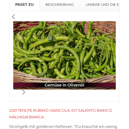
Salento
PASST ZU
BESCHREIBUNG
UNSERE UND DIE EMPF
Bianco
Malvasia
Bianca
Menge
2021 TENUTE RUBINO GIANCOLA, IGT SALENTO BIANCO
MALVASIA BIANCA
Strohgelb mit goldenen Reflexen. "Du brauchst ein wenig