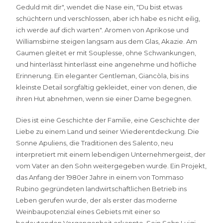
Geduld mit dir", wendet die Nase ein, "Du bist etwas
schüchtern und verschlossen, aber ich habe es nicht eilig,
ich werde auf dich warten". Aromen von Aprikose und
Williamsbirne steigen langsam aus dem Glas, Akazie. Am
Gaumen gleitet er mit Souplesse, ohne Schwankungen,
und hinterlässt hinterlässt eine angenehme und höfliche
Erinnerung. Ein eleganter Gentleman, Giancòla, bis ins
kleinste Detail sorgfältig gekleidet, einer von denen, die
ihren Hut abnehmen, wenn sie einer Dame begegnen.
Dies ist eine Geschichte der Familie, eine Geschichte der
Liebe zu einem Land und seiner Wiederentdeckung. Die
Sonne Apuliens, die Traditionen des Salento, neu
interpretiert mit einem lebendigen Unternehmergeist, der
vom Vater an den Sohn weitergegeben wurde. Ein Projekt,
das Anfang der 1980er Jahre in einem von Tommaso
Rubino gegründeten landwirtschaftlichen Betrieb ins
Leben gerufen wurde, der als erster das moderne
Weinbaupotenzial eines Gebiets mit einer so