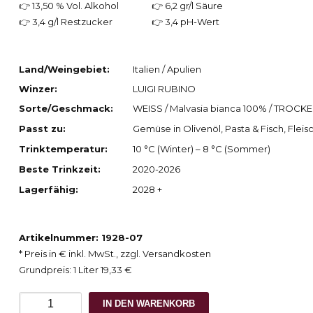
👉 13,50 % Vol. Alkohol
👉 6,2 gr/l Säure
👉 3,4 g/l Restzucker
👉 3,4 pH-Wert
Land/Weingebiet:
Italien / Apulien
Winzer:
LUIGI RUBINO
Sorte/Geschmack:
WEISS / Malvasia bianca 100% / TROCK
Passt zu:
Gemüse in Olivenöl, Pasta & Fisch, Fleisc
Trinktemperatur:
10 °C (Winter) – 8 °C (Sommer)
Beste Trinkzeit:
2020-2026
Lagerfähig:
2028 +
Artikelnummer: 1928-07
* Preis in € inkl. MwSt., zzgl. Versandkosten
Grundpreis: 1 Liter 19,33 €
2018
IN DEN WARENKORB