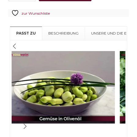
Tenute
Rubino
zur Wunschliste
CRU
GIANCOLA
Salento
PASST ZU
BESCHREIBUNG
UNSERE UND DIE EMPF
Bianco
Malvasia
Bianca
Menge