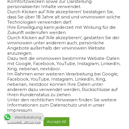
Komfortzwecken sowie zur Darstellung
personalisierter Inhalte verwendet.
Ihr Anliegen*
Durch Klicken auf 'Alle akzeptieren' bestätigen Sie,
dass Sie über 18 Jahre alt sind und vinvinowein solche
Technologien verwenden darf.
Ihre Einwilligung kann jederzeit mit Wirkung für die
Zukunft widerrufen werden.
Durch Klicken auf 'Alle akzeptieren', gestatten Sie der
vinvinowein unter anderem auch, persönliche
Angebote außerhalb der vinvinowein Website
anzuzeigen.
Dazu teilt die vinvinowein bestimmte Website-Daten
mit Google, Facebook, YouTube, Instagram, LinkedIn,
Xing, nebenan, nextdoor.
Im Rahmen einer weiteren Verarbeitung bei Google,
Ich habe die
Datenschutzerklärung
gelesen und bin mit
Facebook, YouTube, Instagram, LinkedIn, Xing,
der Verarbeitung meiner angegeben
nebenan, nextdoor können Ihre Daten unter
anderem dazu verwendet werden, Rückschlüsse auf
personenbezogenen Daten in Übereinstimmung mit den
Ihren Kundenstatus zu ziehen.
Bedingungen der
Datenschutzerklärung
einverstanden.
Unter den rechtlichen Hinweisen finden Sie weitere
Informationen zum Datenschutz und in unser
Ja
Impressum.
Weinberatung
Cookie Settings
Accept All