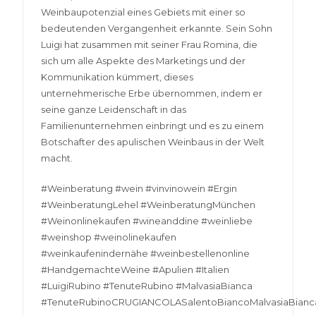
Weinbaupotenzial eines Gebiets mit einer so
bedeutenden Vergangenheit erkannte. Sein Sohn
Luigi hat zusammen mit seiner Frau Romina, die
sich um alle Aspekte des Marketings und der
Kommunikation kümmert, dieses
unternehmerische Erbe übernommen, indem er
seine ganze Leidenschaft in das
Familienunternehmen einbringt und es zu einem
Botschafter des apulischen Weinbaus in der Welt
macht.
#Weinberatung #wein #vinvinowein #Ergin
#WeinberatungLehel #WeinberatungMünchen
#Weinonlinekaufen #wineanddine #weinliebe
#weinshop #weinolinekaufen
#weinkaufenindernähe #weinbestellenonline
#HandgemachteWeine #Apulien #Italien
#LuigiRubino #TenuteRubino #MalvasiaBianca
#TenuteRubinoCRUGIANCOLASalentoBiancoMalvasiaBianc