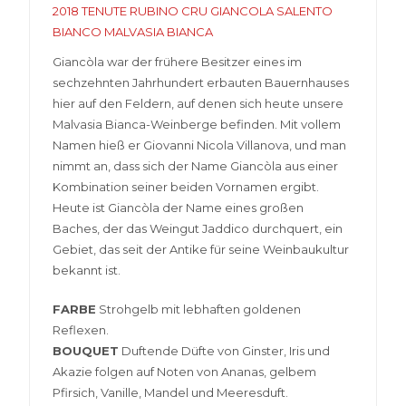
2018 TENUTE RUBINO CRU GIANCOLA SALENTO
BIANCO MALVASIA BIANCA
Giancòla war der frühere Besitzer eines im
sechzehnten Jahrhundert erbauten Bauernhauses
hier auf den Feldern, auf denen sich heute unsere
Malvasia Bianca-Weinberge befinden. Mit vollem
Namen hieß er Giovanni Nicola Villanova, und man
nimmt an, dass sich der Name Giancòla aus einer
Kombination seiner beiden Vornamen ergibt.
Heute ist Giancòla der Name eines großen
Baches, der das Weingut Jaddico durchquert, ein
Gebiet, das seit der Antike für seine Weinbaukultur
bekannt ist.
FARBE
Strohgelb mit lebhaften goldenen
Reflexen.
BOUQUET
Duftende Düfte von Ginster, Iris und
Akazie folgen auf Noten von Ananas, gelbem
Pfirsich, Vanille, Mandel und Meeresduft.