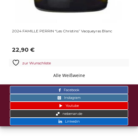
ILLE PERRIN “Les Christins” Vacqueyras Blanc
2025 FAMILL
Organic win
0
€
12,00
€
 Wunschliste
zur Wun
Alle Weißweine
Facebook
Instagram
Youtube
nebenan.de
Linkedin