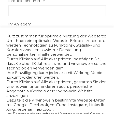
Ihre Telefonnummer
Ihr Anliegen*
Kurz zustimmen für optimale Nutzung der Webseite:
Um Ihnen ein optimales Website-Erlebnis zu bieten,
werden Technologien zu Funktions-, Statistik- und
Komfortzwecken sowie zur Darstellung
personalisierter Inhalte verwendet.
Durch Klicken auf 'Alle akzeptieren' bestätigen Sie,
dass Sie über 18 Jahre alt sind und vinvinowein solche
Technologien verwenden darf.
Ihre Einwilligung kann jederzeit mit Wirkung für die
Zukunft widerrufen werden.
Ich habe die
Datenschutzerklärung
gelesen und bin mit
Durch Klicken auf 'Alle akzeptieren', gestatten Sie der
vinvinowein unter anderem auch, persönliche
der Verarbeitung meiner angegeben
Angebote außerhalb der vinvinowein Website
personenbezogenen Daten in Übereinstimmung mit den
anzuzeigen.
Bedingungen der
Datenschutzerklärung
einverstanden.
Dazu teilt die vinvinowein bestimmte Website-Daten
mit Google, Facebook, YouTube, Instagram, LinkedIn,
Xing, nebenan, nextdoor.
Ja