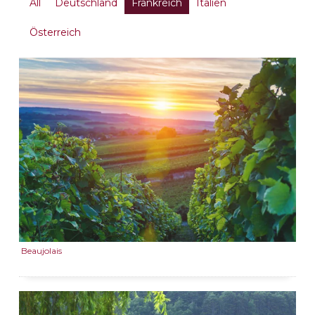
All
Deutschland
Frankreich
Italien
Österreich
Beaujolais