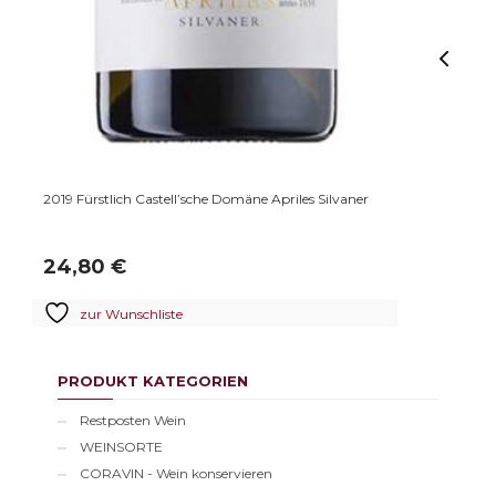
sche Domäne KUGELSPIEL
2022 Fürstlich Castell’sche Domäne Sc
Gutswein
9,00
€
zur Wunschliste
PRODUKT KATEGORIEN
Restposten Wein
WEINSORTE
CORAVIN - Wein konservieren