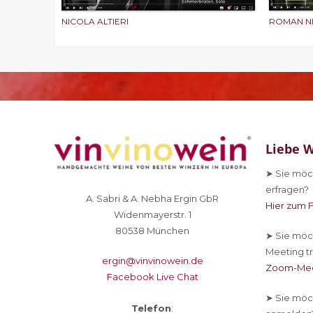
NICOLA ALTIERI
ROMAN N
Liebe W
➤ Sie
möch
erfragen?
A. Sabri & A. Nebha Ergin GbR
Hier zum 
Widenmayerstr. 1
80538 München
➤ Sie
möch
Meeting tr
ergin@vinvinowein.de
Zoom-Mee
Facebook Live Chat
➤ Sie
möch
Telefon
: