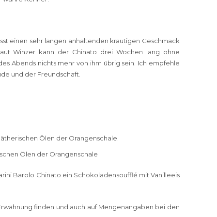
rlässt einen sehr langen anhaltenden kräutigen Geschmack
 Laut Winzer kann der Chinato drei Wochen lang ohne
es Abends nichts mehr von ihm übrig sein. Ich empfehle
eude und der Freundschaft.
 ätherischen Ölen der Orangenschale.
rischen Ölen der Orangenschale
ini Barolo Chinato ein Schokoladensoufflé mit Vanilleeis
tte Erwähnung finden und auch auf Mengenangaben bei den