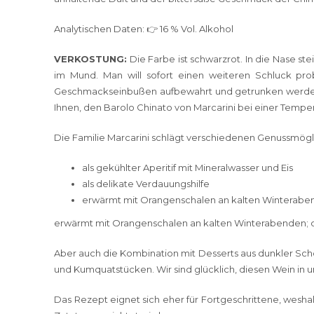
Analytischen Daten: 👉 16 % Vol. Alkohol
VERKOSTUNG:
Die Farbe ist schwarzrot. In die Nase s
im Mund. Man will sofort einen weiteren Schluck pr
Geschmackseinbußen aufbewahrt und getrunken werden. J
Ihnen, den Barolo Chinato von Marcarini bei einer Temper
Die Familie Marcarini schlägt verschiedenen Genussmögli
als gekühlter Aperitif mit Mineralwasser und Eis
als delikate Verdauungshilfe
erwärmt mit Orangenschalen an kalten Winteraben
erwärmt mit Orangenschalen an kalten Winterabenden; d
Aber auch die Kombination mit Desserts aus dunkler Scho
und Kumquatstücken. Wir sind glücklich, diesen Wein in
Das Rezept eignet sich eher für Fortgeschrittene, wesh