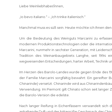
Liebe Weinliebhaber/innen,
„Io bevo italiano.“ – „Ich trinke italienisch.“
Manchmal muss es süß sein. Heute möchte ich Ihnen den l
Um die Bedeutung des Weinguts Marcarini zu erfassen,
modernen Produktionstechnologien oder die internationa
Marcarini, nunmehr in sechster Generation, mit Leidensc
Tradition des Weinanbaugebiets Langhe, seit 1994 e
wegweisenden Entscheidungen, harter Arbeit, Technik und 
Im Herzen des Barolo-Landes wurde gegen Ende des 19.
der Familie Marcarini sorgfältig bewahrt: Ein gereifte
Chinarinde) versetzt. Chinarinde wird aus Chinarindenbäum
Verwendung. Im Piemont gilt Chinato schon seit langer Ze
die Barolo-Version die edelste.
Nach langer Reifung in Eichenfässern verwandelt sich die
anhaltende Duft und der bittersüße Geschmack der Chinar