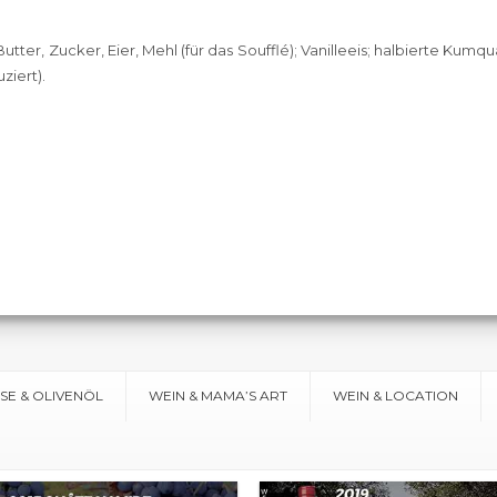
r, Zucker, Eier, Mehl (für das Soufflé); Vanilleeis; halbierte Kumqua
ziert).
ISE & OLIVENÖL
WEIN & MAMA’S ART
WEIN & LOCATION