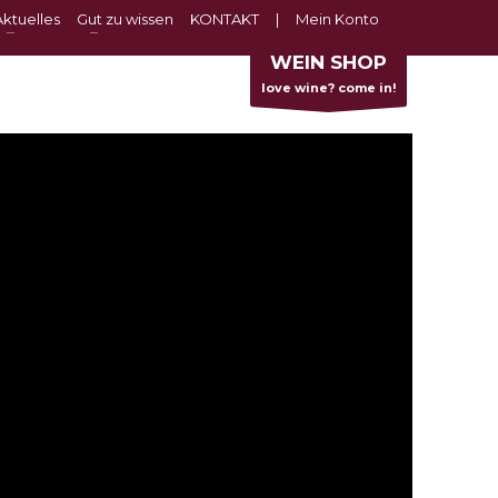
Aktuelles
Gut zu wissen
KONTAKT
|
Mein Konto
WEIN SHOP
love wine? come in!