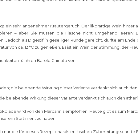
teigt ein sehr angenehmer Kräutergeruch. Der likörartige Wein hinte
obieren – aber Sie müssen die Flasche nicht umgehend leeren:
edoch als Digestif in geselliger Runde gereicht, dürfte am Ende d
atur von ca. 12 °C zu genießen. Es ist ein Wein der Stimmung, der Fr
chkeiten für ihren Barolo Chinato vor:
den; die belebende Wirkung dieser Variante verdankt sich auch den
ie belebende Wirkung dieser Variante verdankt sich auch den äthe
kolade wird von den Marcarinis empfohlen. Heute gibt es zum Marcar
 unserem Sortiment zu haben.
alb nur die für dieses Rezept charakteristischen Zubereitungsschri