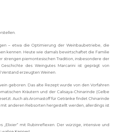
stellen.
tigen – etwa die Optimierung der Weinbaubetriebe, die
nen kennen. Heute wie damals bewirtschaftet die Familie
der strengen piemontesischen Tradition, insbesondere der
 Geschichte des Weingutes Marcarini ist geprägt von
nd Verstand erzeugten Weinen.
wein geboren. Das alte Rezept wurde von den Vorfahren
romatischen Kräutern und der Calisaya-Chinarinde (Gelbe
esetzt. Auch als Aromastoff für Getränke findet Chinarinde
 mit anderen Rebsorten hergestellt werden, allerdings ist
s „Elixier“ mit Rubinreflexen. Der würzige, intensive und
ür wahre Kenner!