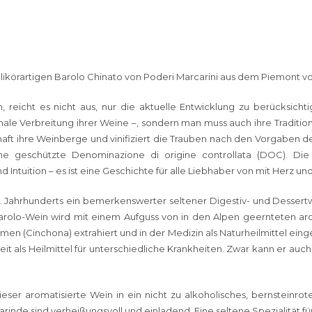
ikörartigen Barolo Chinato von Poderi Marcarini aus dem Piemont vor
 reicht es nicht aus, nur die aktuelle Entwicklung zu berücksich
le Verbreitung ihrer Weine –, sondern man muss auch ihre Traditio
haft ihre Weinberge und vinifiziert die Trauben nach den Vorgaben 
ine geschützte Denominazione di origine controllata (DOC). Die
Intuition – es ist eine Geschichte für alle Liebhaber von mit Herz u
 Jahrhunderts ein bemerkenswerter seltener Digestiv- und Dessert
r Barolo-Wein wird mit einem Aufguss von in den Alpen geernteten a
en (Cinchona) extrahiert und in der Medizin als Naturheilmittel eing
it als Heilmittel für unterschiedliche Krankheiten. Zwar kann er auch
ser aromatisierte Wein in ein nicht zu alkoholisches, bernsteinrote
inde sind verheißungsvoll und einladend. Eine seltene Spezialität f