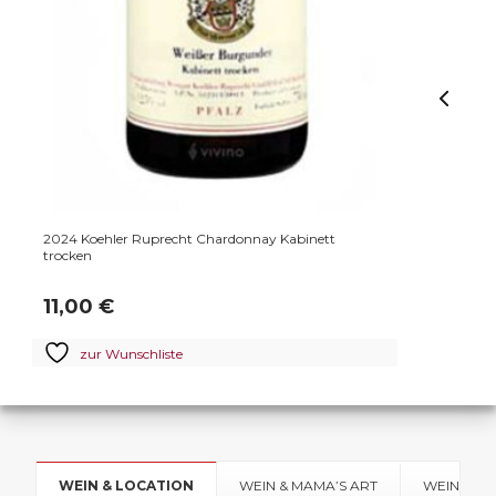
2024 Koehler Ruprecht Chardonnay Kabinett
2020 W
trocken
11,00
€
23,
zur Wunschliste
z
WEIN & LOCATION
WEIN & MAMA’S ART
WEIN & SP