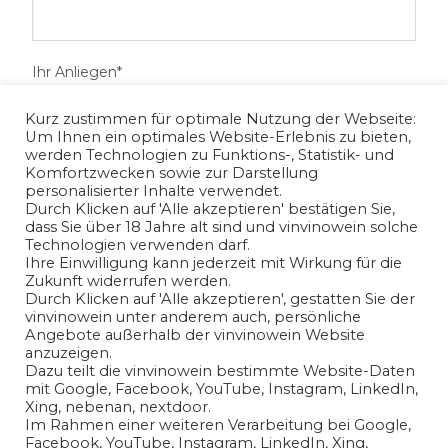
Ihr Anliegen*
Kurz zustimmen für optimale Nutzung der Webseite:
Um Ihnen ein optimales Website-Erlebnis zu bieten,
werden Technologien zu Funktions-, Statistik- und
Komfortzwecken sowie zur Darstellung
personalisierter Inhalte verwendet.
Durch Klicken auf 'Alle akzeptieren' bestätigen Sie,
dass Sie über 18 Jahre alt sind und vinvinowein solche
Technologien verwenden darf.
Ihre Einwilligung kann jederzeit mit Wirkung für die
Zukunft widerrufen werden.
Ich habe die
Datenschutzerklärung
gelesen und bin mit
Durch Klicken auf 'Alle akzeptieren', gestatten Sie der
vinvinowein unter anderem auch, persönliche
der Verarbeitung meiner angegeben
Angebote außerhalb der vinvinowein Website
personenbezogenen Daten in Übereinstimmung mit den
anzuzeigen.
Bedingungen der
Datenschutzerklärung
einverstanden.
Dazu teilt die vinvinowein bestimmte Website-Daten
mit Google, Facebook, YouTube, Instagram, LinkedIn,
Xing, nebenan, nextdoor.
Ja
Im Rahmen einer weiteren Verarbeitung bei Google,
Facebook, YouTube, Instagram, LinkedIn, Xing,