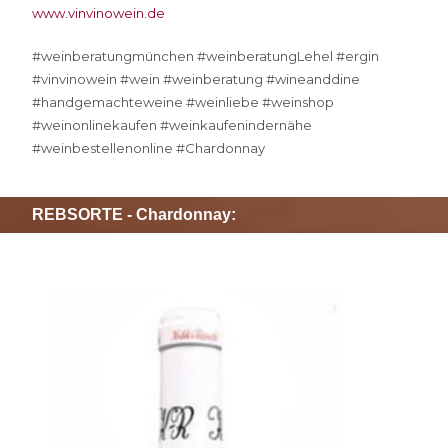
www.vinvinowein.de
#weinberatungmünchen #weinberatungLehel #ergin
#vinvinowein #wein #weinberatung #wineanddine
#handgemachteweine #weinliebe #weinshop
#weinonlinekaufen #weinkaufenindernähe
#weinbestellenonline #Chardonnay
REBSORTE - Chardonnay:
SO