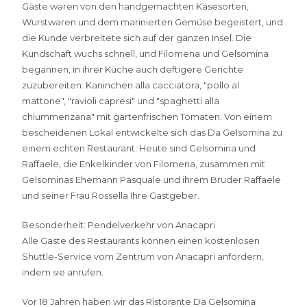
Gäste waren von den handgemachten Käsesorten,
Wurstwaren und dem marinierten Gemüse begeistert, und
die Kunde verbreitete sich auf der ganzen Insel. Die
Kundschaft wuchs schnell, und Filomena und Gelsomina
begannen, in ihrer Küche auch deftigere Gerichte
zuzubereiten: Kaninchen alla cacciatora, "pollo al
mattone", "ravioli capresi" und "spaghetti alla
chiummenzana" mit gartenfrischen Tomaten. Von einem
bescheidenen Lokal entwickelte sich das Da Gelsomina zu
einem echten Restaurant. Heute sind Gelsomina und
Raffaele, die Enkelkinder von Filomena, zusammen mit
Gelsominas Ehemann Pasquale und ihrem Bruder Raffaele
und seiner Frau Rossella Ihre Gastgeber.
Besonderheit: Pendelverkehr von Anacapri
Alle Gäste des Restaurants können einen kostenlosen
Shuttle-Service vom Zentrum von Anacapri anfordern,
indem sie anrufen.
Vor 18 Jahren haben wir das Ristorante Da Gelsomina