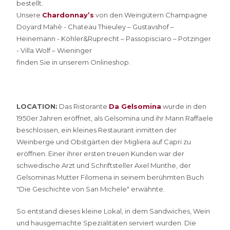
bestellt.
Unsere
Chardonnay’s
von den Weingütern Champagne
Doyard Mahè - Chateau Thieuley – Gustavshof –
Heinemann - Köhler&Ruprecht – Passopisciaro – Potzinger
- Villa Wolf – Wieninger
finden Sie in unserem Onlineshop.
LOCATION:
Das Ristorante
Da Gelsomina
wurde in den
1950er Jahren eröffnet, als Gelsomina und ihr Mann Raffaele
beschlossen, ein kleines Restaurant inmitten der
Weinberge und Obstgärten der Migliera auf Capri zu
eröffnen. Einer ihrer ersten treuen Kunden war der
schwedische Arzt und Schriftsteller Axel Munthe, der
Gelsominas Mutter Filomena in seinem berühmten Buch
"Die Geschichte von San Michele" erwähnte.
So entstand dieses kleine Lokal, in dem Sandwiches, Wein
und hausgemachte Spezialitäten serviert wurden. Die