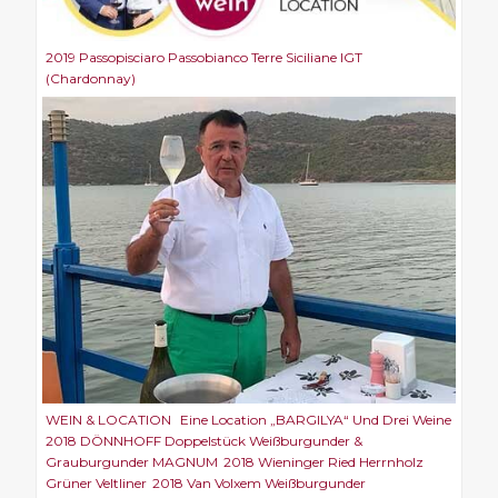
2019 Passopisciaro Passobianco Terre Siciliane IGT
(Chardonnay)
WEIN & LOCATION Eine Location „BARGILYA“ Und Drei Weine
2018 DÖNNHOFF Doppelstück Weißburgunder &
Grauburgunder MAGNUM 2018 Wieninger Ried Herrnholz
Grüner Veltliner 2018 Van Volxem Weißburgunder