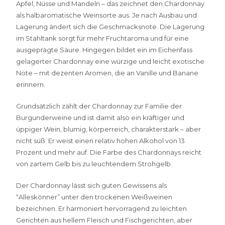
Apfel, Nüsse und Mandeln – das zeichnet den Chardonnay
als halbaromatische Weinsorte aus. Je nach Ausbau und
Lagerung ändert sich die Geschmacksnote. Die Lagerung
im Stahltank sorgt für mehr Fruchtaroma und für eine
ausgeprägte Säure. Hingegen bildet ein im Eichenfass
gelagerter Chardonnay eine würzige und leicht exotische
Note – mit dezenten Aromen, die an Vanille und Banane
erinnern.
Grundsätzlich zählt der Chardonnay zur Familie der
Burgunderweine und ist damit also ein kräftiger und
üppiger Wein, blumig, körperreich, charakterstark – aber
nicht süß. Er weist einen relativ hohen Alkohol von 13
Prozent und mehr auf. Die Farbe des Chardonnays reicht
von zartem Gelb bis zu leuchtendem Strohgelb.
Der Chardonnay lässt sich guten Gewissens als
“Alleskönner” unter den trockenen Weißweinen
bezeichnen. Er harmoniert hervorragend zu leichten
Gerichten aus hellem Fleisch und Fischgerichten, aber