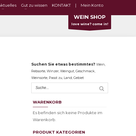
Aktuelles
Gut zu wissen
KONTAKT
|
Mein Konto
WEIN SHOP
love wine? come in!
Suchen Sie etwas bestimmtes?
Wein,
Rebsorte, Winzer, Weingut, Geschmack,
Weinsorte, Passt zu, Land, Gebiet
WARENKORB
Es befinden sich keine Produkte im
Warenkorb.
PRODUKT KATEGORIEN