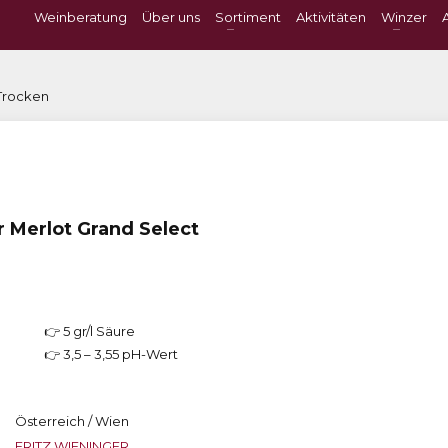
Weinberatung
Über uns
Sortiment
Aktivitäten
Winzer
 Trocken
 Merlot Grand Select
👉 5 gr/l Säure
👉 3,5 – 3,55 pH-Wert
Österreich / Wien
FRITZ WIENINGER