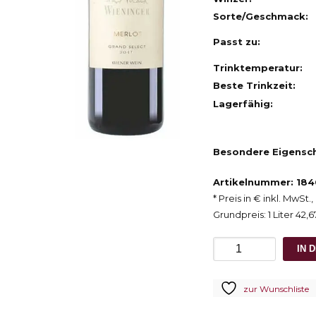
Sorte/Geschmack:
Passt zu:
Trinktemperatur:
Beste Trinkzeit:
Lagerfähig:
Besondere Eigensch
Artikelnummer: 184
* Preis in € inkl. MwSt
Grundpreis: 1 Liter 42,6
2017
IN 
Wieninger
Merlot
zur Wunschliste
Grand
Select