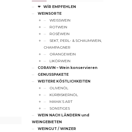
❤
WİR EMPFEHLEN
WEINSORTE
WEISSWEIN
ROTWEIN
ROSÉWEIN
SEKT, PERL- & SCHAUMWEIN,
CHAMPAGNER
ORANGEWEIN
LIKÖRWEIN
CORAVIN – Wein konservieren
GENUSSPAKETE
WEITERE KÖSTLICHKEITEN
OLIVENÖL
KÜRBISKERNÖL
MAMA’S ART
SONSTIGES
WEIN NACH LÄNDERN und
WEINGEBIETEN
WEINGUT / WINZER