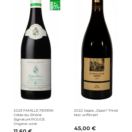
2023 FAMILLE PERRIN
2022 Jaspis „Zipsin“ Pinot
Côtes-du-Rhône
Noir unfiltriert
Signature ROUGE
Organic wine
45,00
€
11,60
€