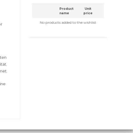
Product
Unit
name
price
No products added to the wishlist
er
nten
tät.
net.
ine