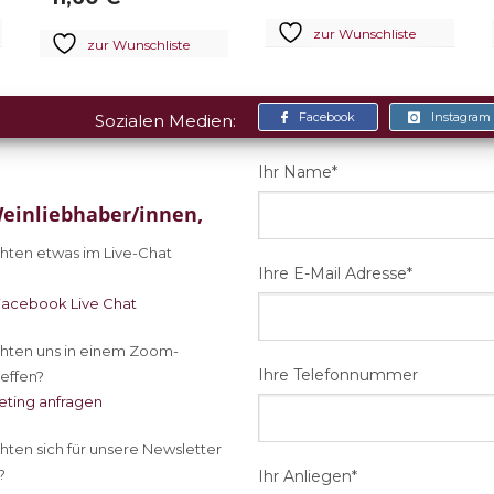
zur Wunschliste
zur Wunschliste
Facebook
Instagram
Sozialen Medien:
Ihr Name*
einliebhaber/innen,
ten etwas im Live-Chat
Ihre E-Mail Adresse*
Facebook Live Chat
ten uns in einem Zoom-
Ihre Telefonnummer
effen?
ting anfragen
ten sich für unsere Newsletter
?
Ihr Anliegen*