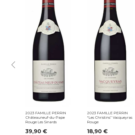
2023 FAMILLE PERRIN
2023 FAMILLE PERRIN
Châteauneuf-du-Pape
“Les Christins” Vacqueyras
ulet
Rouge Les Sinards
Rouge
39,90
€
18,90
€