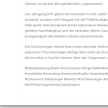
Weinen, sowie bei den gehaltvollen Lagenweinen.
Der Jahrgang 2017 glänzt mit intensiver Frucht, reifer
erwartet, sondern sehr elegant mit viel Trinkfreudigk
Metropole Wien biodynamischen naturnahen Weinbau.
gelebte Nachhaltigkeit sind die zentralen Werte. Das
Einzigartigkeit des Wiener Gebiets repräsentieren.
Die hochwertigen Weine feiern internationale Verkos
exportiert. Fritz Wieninger verfügt über mehr als 30
Als Vorreiter in Sachen Wiener Wein der Gegenwart w
#Weinberatung #wein #vinvinowein #Ergin #Weinb
#weinliebe #weinshop #weinolinekaufen #weinkau
#Österreich #Wieninger #Merlot #FritzWieninger 
#2017WieningerMerlotGrandSelect