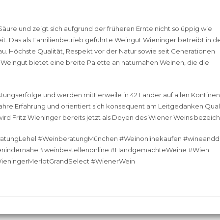
 Säure und zeigt sich aufgrund der früheren Ernte nicht so üppig wie
eit. Das als Familienbetrieb geführte Weingut Wieninger betreibt in d
 Höchste Qualität, Respekt vor der Natur sowie seit Generationen
 Weingut bietet eine breite Palette an naturnahen Weinen, die die
tungserfolge und werden mittlerweile in 42 Länder auf allen Kontine
 Jahre Erfahrung und orientiert sich konsequent am Leitgedanken Quali
ird Fritz Wieninger bereits jetzt als Doyen des Wiener Weins bezeich
eratungLehel #WeinberatungMünchen #Weinonlinekaufen #wineandd
fenindernähe #weinbestellenonline #HandgemachteWeine #Wien
#WieningerMerlotGrandSelect #WienerWein