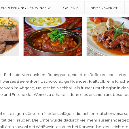
E EMPFEHLUNG DES WINZERS
GALERIE
BEMERKUNGEN
es Farbspiel von dunklem Rubingranat, violetten Reflexen und zarter
chwarzes Beerenkonfit, schokoladige Nuancen. Kraftvoll, reife Kirsche
tschken im Abgang, Nougat im Nachhall, ein früher Erntebeginn in den
 und Frische der Weine zu erhalten, denn dies erschien uns besond
 mit einigen stärkeren Niederschlägen, die sich erfreulicherweise se
alität der Trauben. Die Ernte wurde dadurch viel mehr auseinanderg
itäten sowohl bei Weißwein, als auch bei Rotwein, bei den leichtere