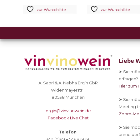
e
zur Wunschliste
zur Wunschliste
Liebe W
➤ Sie
möch
erfragen?
A. Sabri & A. Nebha Ergin GbR
Hier zum 
Widenmayerstr. 1
80538 München
➤ Sie
möch
Meeting tr
ergin@vinvinowein.de
Zoom-Mee
Facebook Live Chat
➤ Sie
möch
Telefon
:
anmelden
+49 (0)89 – 5488 6666