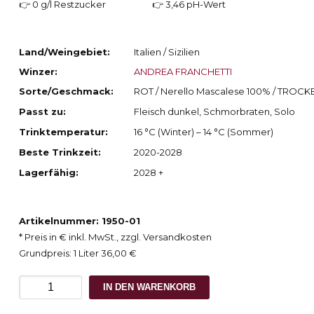
👉 0 g/l Restzucker
👉 3,46 pH-Wert
Land/Weingebiet:
Italien / Sizilien
Winzer:
ANDREA FRANCHETTI
Sorte/Geschmack:
ROT / Nerello Mascalese 100% / TROCK
Passt zu:
Fleisch dunkel, Schmorbraten, Solo
Trinktemperatur:
16 °C (Winter) – 14 °C (Sommer)
Beste Trinkzeit:
2020-2028
Lagerfähig:
2028 +
Artikelnummer: 1950-01
* Preis in € inkl. MwSt., zzgl. Versandkosten
Grundpreis: 1 Liter 36,00 €
2017
IN DEN WARENKORB
Passopisciaro