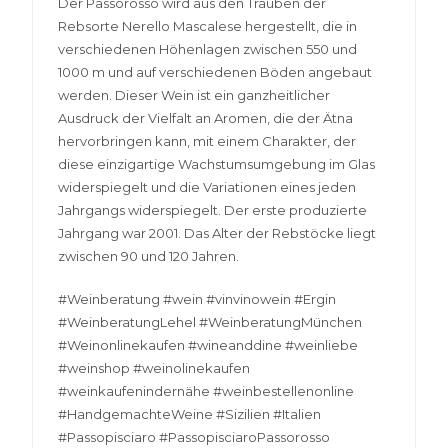
Der Passorosso wird aus den Trauben der
Rebsorte Nerello Mascalese hergestellt, die in
verschiedenen Höhenlagen zwischen 550 und
1000 m und auf verschiedenen Böden angebaut
werden. Dieser Wein ist ein ganzheitlicher
Ausdruck der Vielfalt an Aromen, die der Ätna
hervorbringen kann, mit einem Charakter, der
diese einzigartige Wachstumsumgebung im Glas
widerspiegelt und die Variationen eines jeden
Jahrgangs widerspiegelt. Der erste produzierte
Jahrgang war 2001. Das Alter der Rebstöcke liegt
zwischen 90 und 120 Jahren.
#Weinberatung #wein #vinvinowein #Ergin
#WeinberatungLehel #WeinberatungMünchen
#Weinonlinekaufen #wineanddine #weinliebe
#weinshop #weinolinekaufen
#weinkaufenindernähe #weinbestellenonline
#HandgemachteWeine #Sizilien #Italien
#Passopisciaro #PassopisciaroPassorosso