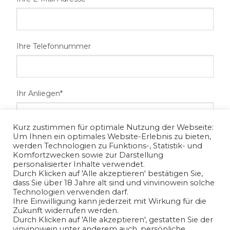
Ihre Telefonnummer
Ihr Anliegen*
Kurz zustimmen für optimale Nutzung der Webseite:
Um Ihnen ein optimales Website-Erlebnis zu bieten,
werden Technologien zu Funktions-, Statistik- und
Komfortzwecken sowie zur Darstellung
personalisierter Inhalte verwendet.
Durch Klicken auf 'Alle akzeptieren' bestätigen Sie,
dass Sie über 18 Jahre alt sind und vinvinowein solche
Technologien verwenden darf.
Ihre Einwilligung kann jederzeit mit Wirkung für die
Ich habe die
Datenschutzerklärung
gelesen und bin mit
Zukunft widerrufen werden.
Durch Klicken auf 'Alle akzeptieren', gestatten Sie der
der Verarbeitung meiner angegeben
vinvinowein unter anderem auch, persönliche