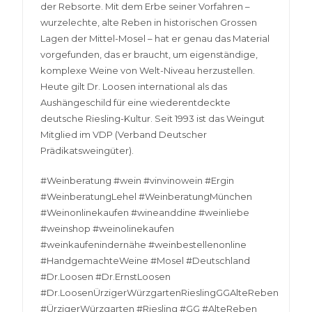
der Rebsorte. Mit dem Erbe seiner Vorfahren –
wurzelechte, alte Reben in historischen Grossen
Lagen der Mittel-Mosel – hat er genau das Material
vorgefunden, das er braucht, um eigenständige,
komplexe Weine von Welt-Niveau herzustellen.
Heute gilt Dr. Loosen international als das
Aushängeschild für eine wiederentdeckte
deutsche Riesling-Kultur. Seit 1993 ist das Weingut
Mitglied im VDP (Verband Deutscher
Prädikatsweingüter).
#Weinberatung #wein #vinvinowein #Ergin
#WeinberatungLehel #WeinberatungMünchen
#Weinonlinekaufen #wineanddine #weinliebe
#weinshop #weinolinekaufen
#weinkaufenindernähe #weinbestellenonline
#HandgemachteWeine #Mosel #Deutschland
#Dr.Loosen #Dr.ErnstLoosen
#Dr.LoosenÜrzigerWürzgartenRieslingGGAlteReben
#ÜrzigerWürzgarten #Riesling #GG #AlteReben