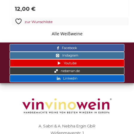
12,00
€
zur Wunschliste
Alle Weißweine
Facebook
Instagram
Youtube
nebenan.de
Linkedin
A. Sabri & A. Nebha Ergin GbR
Widenmayerstr. 1