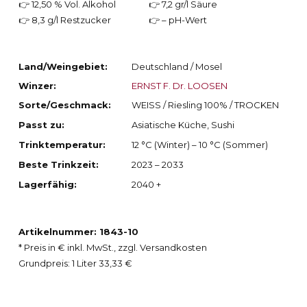
👉 12,50 % Vol. Alkohol
👉 7,2 gr/l Säure
👉 8,3 g/l Restzucker
👉 – pH-Wert
Land/Weingebiet:
Deutschland / Mosel
Winzer:
ERNST F. Dr. LOOSEN
Sorte/Geschmack:
WEISS / Riesling 100% / TROCKEN
Passt zu:
Asiatische Küche, Sushi
Trinktemperatur:
12 °C (Winter) – 10 °C (Sommer)
Beste Trinkzeit:
2023 – 2033
Lagerfähig:
2040 +
Artikelnummer: 1843-10
* Preis in € inkl. MwSt., zzgl. Versandkosten
Grundpreis: 1 Liter 33,33 €