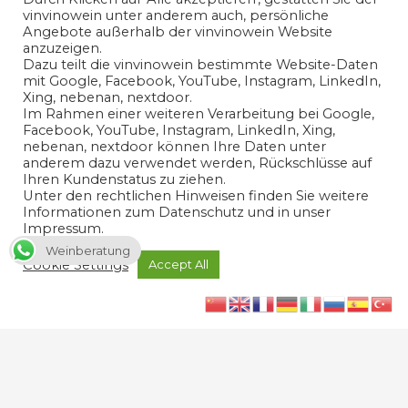
vinvinowein unter anderem auch, persönliche
Angebote außerhalb der vinvinowein Website
anzuzeigen.
Dazu teilt die vinvinowein bestimmte Website-Daten
mit Google, Facebook, YouTube, Instagram, LinkedIn,
Xing, nebenan, nextdoor.
Im Rahmen einer weiteren Verarbeitung bei Google,
Ich habe die
Datenschutzerklärung
gelesen und bin mit
Facebook, YouTube, Instagram, LinkedIn, Xing,
der Verarbeitung meiner angegeben
nebenan, nextdoor können Ihre Daten unter
anderem dazu verwendet werden, Rückschlüsse auf
personenbezogenen Daten in Übereinstimmung mit den
Ihren Kundenstatus zu ziehen.
Bedingungen der
Datenschutzerklärung
einverstanden.
Unter den rechtlichen Hinweisen finden Sie weitere
Informationen zum Datenschutz und in unser
Ja
Impressum.
Weinberatung
Cookie Settings
Accept All