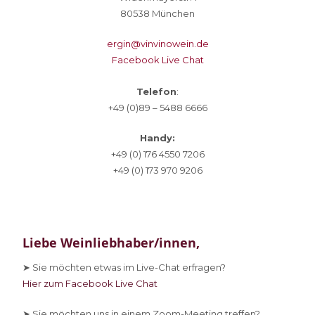
80538 München
ergin@vinvinowein.de
Facebook Live Chat
Telefon
:
+49 (0)89 – 5488 6666
Handy:
+49 (0) 176 4550 7206
+49 (0) 173 970 9206
Liebe Weinliebhaber/innen,
➤ Sie
möchten etwas im Live-Chat erfragen?
Hier zum Facebook Live Chat
➤ Sie
möchten uns in einem Zoom-Meeting treffen?