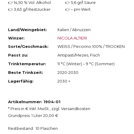
👉 14,50 % Vol. Alkohol
👉 5,6 gr/l Säure
👉 3,63 g/l Restzucker
👉 – pH-Wert
Land/Weingebiet:
Italien / Abruzzen
Winzer:
NICOLA ALTIERI
Sorte/Geschmack:
WEISS / Pecorino 100% / TROCKEN
Passt zu:
Antipasti/Mezes, Fisch
Trinktemperatur:
11 °C (Winter) – 9 °C (Sommer)
Beste Trinkzeit:
2020-2030
Lagerfähig:
2030 +
Artikelnummer: 1904-01
* Preis in € inkl. MwSt., zzgl. Versandkosten
Grundpreis: 1 Liter 20,00 €
Restbestand: 10 Flaschen