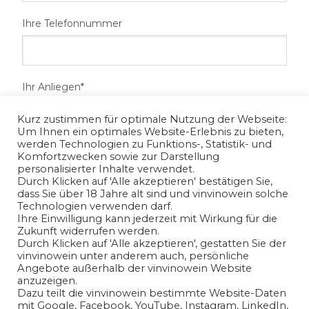
Ihre Telefonnummer
Ihr Anliegen*
Kurz zustimmen für optimale Nutzung der Webseite:
Um Ihnen ein optimales Website-Erlebnis zu bieten,
werden Technologien zu Funktions-, Statistik- und
Komfortzwecken sowie zur Darstellung
personalisierter Inhalte verwendet.
Durch Klicken auf 'Alle akzeptieren' bestätigen Sie,
dass Sie über 18 Jahre alt sind und vinvinowein solche
Technologien verwenden darf.
Ihre Einwilligung kann jederzeit mit Wirkung für die
Zukunft widerrufen werden.
Ich habe die
Datenschutzerklärung
gelesen und bin mit
Durch Klicken auf 'Alle akzeptieren', gestatten Sie der
vinvinowein unter anderem auch, persönliche
der Verarbeitung meiner angegeben
Angebote außerhalb der vinvinowein Website
personenbezogenen Daten in Übereinstimmung mit den
anzuzeigen.
Bedingungen der
Datenschutzerklärung
einverstanden.
Dazu teilt die vinvinowein bestimmte Website-Daten
mit Google, Facebook, YouTube, Instagram, LinkedIn,