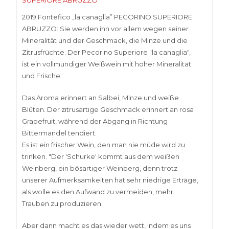
2019 Fontefico „la canaglia” PECORINO SUPERIORE
ABRUZZO: Sie werden ihn vor allem wegen seiner
Mineralität und der Geschmack, die Minze und die
Zitrusfrüchte. Der Pecorino Superiore "la canaglia",
ist ein vollmundiger Weißwein mit hoher Mineralität
und Frische.
Das Aroma erinnert an Salbei, Minze und weiße
Blüten. Der zitrusartige Geschmack erinnert an rosa
Grapefruit, während der Abgang in Richtung
Bittermandel tendiert.
Es ist ein frischer Wein, den man nie müde wird zu
trinken. "Der 'Schurke' kommt aus dem weißen
Weinberg, ein bösartiger Weinberg, denn trotz
unserer Aufmerksamkeiten hat sehr niedrige Erträge,
als wolle es den Aufwand zu vermeiden, mehr
Trauben zu produzieren.
Aber dann macht es das wieder wett, indem es uns