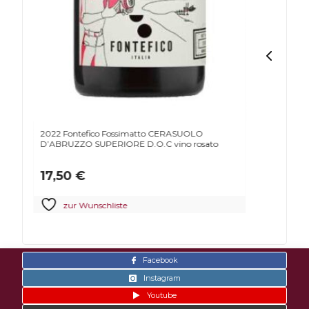
2022 Fontefico Fossimatto CERASUOLO
2022 Fon
D’ABRUZZO SUPERIORE D.O.C vino rosato
SUPERIO
17,50
€
17,50
zur Wunschliste
zur
Facebook
Instagram
Youtube