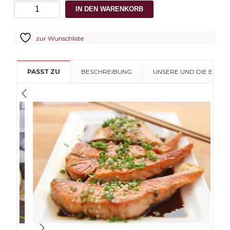
2022
IN DEN WARENKORB
POTZINGER
ALTSTEIRISCHER
zur Wunschliste
MISCHSATZ
ALTE
REBEN
PASST ZU
BESCHREIBUNG
UNSERE UND DIE EMPF
Menge