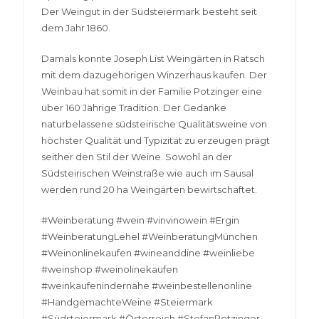
Der Weingut in der Südsteiermark besteht seit
dem Jahr 1860.
Damals konnte Joseph List Weingärten in Ratsch
mit dem dazugehörigen Winzerhaus kaufen. Der
Weinbau hat somit in der Familie Potzinger eine
über 160 Jährige Tradition. Der Gedanke
naturbelassene südsteirische Qualitätsweine von
höchster Qualität und Typizität zu erzeugen prägt
seither den Stil der Weine. Sowohl an der
Südsteirischen Weinstraße wie auch im Sausal
werden rund 20 ha Weingärten bewirtschaftet.
#Weinberatung #wein #vinvinowein #Ergin
#WeinberatungLehel #WeinberatungMünchen
#Weinonlinekaufen #wineanddine #weinliebe
#weinshop #weinolinekaufen
#weinkaufenindernähe #weinbestellenonline
#HandgemachteWeine #Steiermark
#Südsteiermark #Österreich #StefanPotzinger