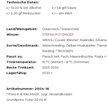
Technische Daten:
👉 13,00 % Vol. Alkohol
👉 5,6 gr/l Säure
👉 2,00 g/l Restzucker
👉 – pH-Wert
Land/Weingebiet:
Österreich / Steiermark
Winzer:
STEFAN POTZINGER
WEISS / Cuvee: Klevner, Ruländer, Silvane
Sorte/Geschmack:
Welschriesling, Gelber Muskateller, Tramin
Riesling. / TROCKEN
Passt zu:
Fleisch hell, Fisch, Meeresfrüchte, Pasta +
Trinktemperatur:
10 °C (Winter) – 8 °C (Sommer)
Beste Trinkzeit:
2023-2030
Lagerfähig:
2030 +
Artikelnummer: 2004-16
* Preis in € inkl. MwSt., zzgl. Versandkosten
Grundpreis: 1 Liter 20,00 €