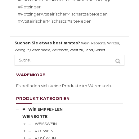
#Potzinger
#PotzingerAltsteirischerMischsatzalteReben
#AltsteirischerMischsatz #alteReben
Suchen Sie etwas bestimmtes?
Wein, Rebsorte, Winzer,
Weingut, Geschmack, Weinsorte, Passt zu, Land, Gebiet
WARENKORB
Es befinden sich keine Produkte im Warenkorb.
PRODUKT KATEGORIEN
❤
WİR EMPFEHLEN
WEINSORTE
WEISSWEIN
ROTWEIN
ROSÉWEIN