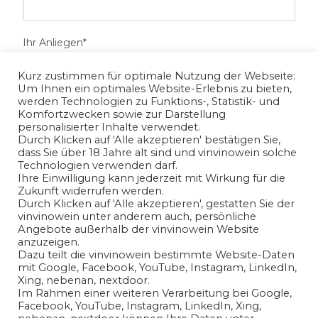
Ihr Anliegen*
Kurz zustimmen für optimale Nutzung der Webseite:
Um Ihnen ein optimales Website-Erlebnis zu bieten,
werden Technologien zu Funktions-, Statistik- und
Komfortzwecken sowie zur Darstellung
personalisierter Inhalte verwendet.
Durch Klicken auf 'Alle akzeptieren' bestätigen Sie,
dass Sie über 18 Jahre alt sind und vinvinowein solche
Technologien verwenden darf.
Ihre Einwilligung kann jederzeit mit Wirkung für die
Zukunft widerrufen werden.
Ich habe die
Datenschutzerklärung
gelesen und bin mit
Durch Klicken auf 'Alle akzeptieren', gestatten Sie der
vinvinowein unter anderem auch, persönliche
der Verarbeitung meiner angegeben
Angebote außerhalb der vinvinowein Website
personenbezogenen Daten in Übereinstimmung mit den
anzuzeigen.
Bedingungen der
Datenschutzerklärung
einverstanden.
Dazu teilt die vinvinowein bestimmte Website-Daten
mit Google, Facebook, YouTube, Instagram, LinkedIn,
Xing, nebenan, nextdoor.
Ja
Im Rahmen einer weiteren Verarbeitung bei Google,
Facebook, YouTube, Instagram, LinkedIn, Xing,